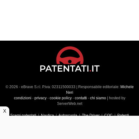
© 2026 - eBrave S.r.l. P.iva: 02311500033 | Responsabile editoriale:
Michele
Neri
condizioni
-
privacy
-
cookie policy
-
contatti
-
chi siamo
| hosted by
ServerWeb.net
X
Scemi patentati
|
Nautica
|
Autoscuola
|
The Driver
|
CQC
|
Patenti
Superiori
|
Market
|
Veicoli commerciali
|
Führerscheintest