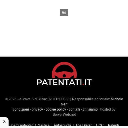
© 2026 - eBrave S.r.l. P.iva: 02311500033 | Responsabile editoriale:
Michele
Neri
condizioni
-
privacy
-
cookie policy
-
contatti
-
chi siamo
| hosted by
ServerWeb.net
X
Scemi patentati
|
Nautica
|
Autoscuola
|
The Driver
|
CQC
|
Patenti