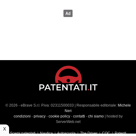
© 2026 - eBrave S.r.l. P.iva: 02311500033 | Responsabile editoriale:
Michele
Neri
condizioni
-
privacy
-
cookie policy
-
contatti
-
chi siamo
| hosted by
ServerWeb.net
X
Scemi patentati
|
Nautica
|
Autoscuola
|
The Driver
|
CQC
|
Patenti