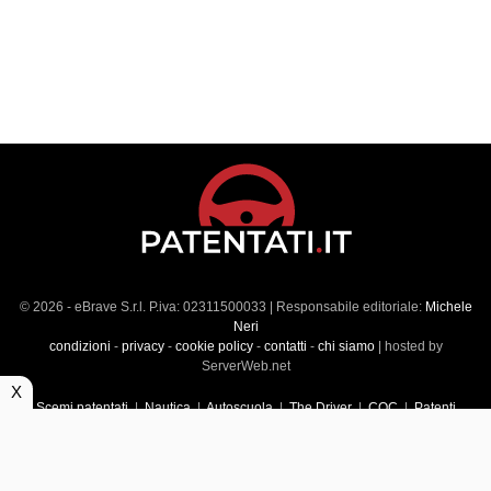
© 2026 - eBrave S.r.l. P.iva: 02311500033 | Responsabile editoriale:
Michele
Neri
condizioni
-
privacy
-
cookie policy
-
contatti
-
chi siamo
| hosted by
ServerWeb.net
X
Scemi patentati
|
Nautica
|
Autoscuola
|
The Driver
|
CQC
|
Patenti
Superiori
|
Market
|
Veicoli commerciali
|
Führerscheintest