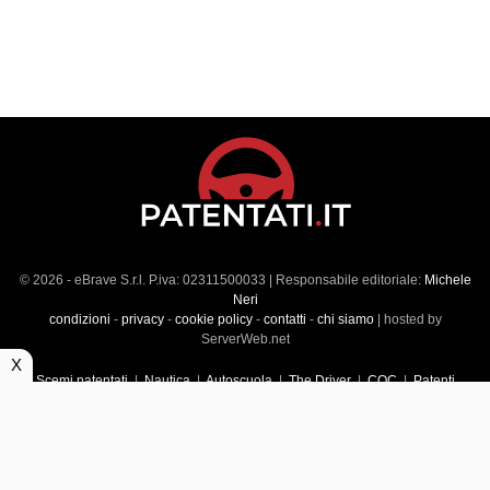
© 2026 - eBrave S.r.l. P.iva: 02311500033 | Responsabile editoriale:
Michele
Neri
condizioni
-
privacy
-
cookie policy
-
contatti
-
chi siamo
| hosted by
ServerWeb.net
X
Scemi patentati
|
Nautica
|
Autoscuola
|
The Driver
|
CQC
|
Patenti
Superiori
|
Market
|
Veicoli commerciali
|
Führerscheintest