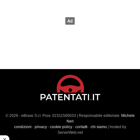
© 2026 - eBrave S.r.l. P.iva: 02311500033 | Responsabile editoriale:
Michele
Neri
condizioni
-
privacy
-
cookie policy
-
contatti
-
chi siamo
| hosted by
ServerWeb.net
X