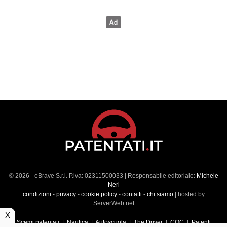
© 2026 - eBrave S.r.l. P.iva: 02311500033 | Responsabile editoriale:
Michele
Neri
condizioni
-
privacy
-
cookie policy
-
contatti
-
chi siamo
| hosted by
ServerWeb.net
X
Scemi patentati
|
Nautica
|
Autoscuola
|
The Driver
|
CQC
|
Patenti