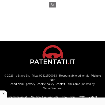
© 2026 - eBrave S.r.l. P.iva: 02311500033 | Responsabile editoriale:
Michele
Neri
condizioni
-
privacy
-
cookie policy
-
contatti
-
chi siamo
| hosted by
ServerWeb.net
X
Scemi patentati
|
Nautica
|
Autoscuola
|
The Driver
|
CQC
|
Patenti
Superiori
|
Market
|
Veicoli commerciali
|
Führerscheintest