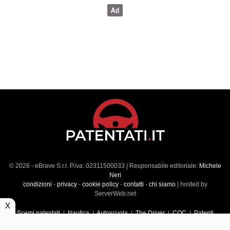
© 2026 - eBrave S.r.l. P.iva: 02311500033 | Responsabile editoriale:
Michele
Neri
condizioni
-
privacy
-
cookie policy
-
contatti
-
chi siamo
| hosted by
ServerWeb.net
X
Scemi patentati
|
Nautica
|
Autoscuola
|
The Driver
|
CQC
|
Patenti
Superiori
|
Market
|
Veicoli commerciali
|
Führerscheintest