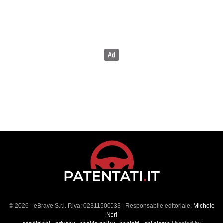
© 2026 - eBrave S.r.l. P.iva: 02311500033 | Responsabile editoriale:
Michele
Neri