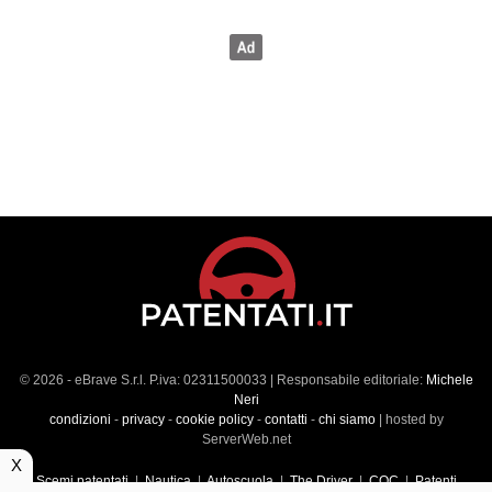
© 2026 - eBrave S.r.l. P.iva: 02311500033 | Responsabile editoriale:
Michele
Neri
condizioni
-
privacy
-
cookie policy
-
contatti
-
chi siamo
| hosted by
ServerWeb.net
X
Scemi patentati
|
Nautica
|
Autoscuola
|
The Driver
|
CQC
|
Patenti