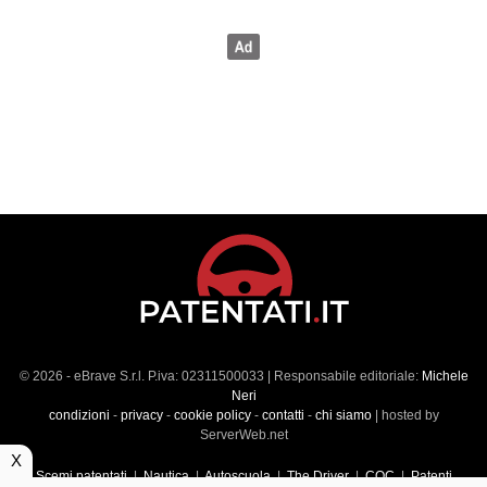
© 2026 - eBrave S.r.l. P.iva: 02311500033 | Responsabile editoriale:
Michele
Neri
condizioni
-
privacy
-
cookie policy
-
contatti
-
chi siamo
| hosted by
ServerWeb.net
X
Scemi patentati
|
Nautica
|
Autoscuola
|
The Driver
|
CQC
|
Patenti