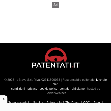
© 2026 - eBrave S.r.l. P.iva: 02311500033 | Responsabile editoriale:
Michele
Neri
condizioni
-
privacy
-
cookie policy
-
contatti
-
chi siamo
| hosted by
ServerWeb.net
X
Scemi patentati
|
Nautica
|
Autoscuola
|
The Driver
|
CQC
|
Patenti
Superiori
|
Market
|
Veicoli commerciali
|
Führerscheintest