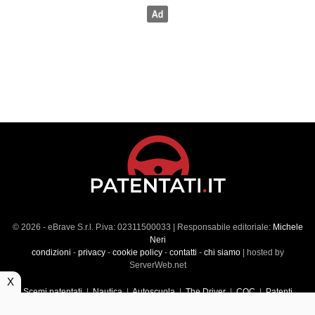
© 2026 - eBrave S.r.l. P.iva: 02311500033 | Responsabile editoriale:
Michele
Neri
condizioni
-
privacy
-
cookie policy
-
contatti
-
chi siamo
| hosted by
ServerWeb.net
X
Scemi patentati
|
Nautica
|
Autoscuola
|
The Driver
|
CQC
|
Patenti
Superiori
|
Market
|
Veicoli commerciali
|
Führerscheintest