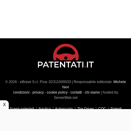
© 2026 - eBrave S.r.l. P.iva: 02311500033 | Responsabile editoriale:
Michele
Neri
condizioni
-
privacy
-
cookie policy
-
contatti
-
chi siamo
| hosted by
ServerWeb.net
X
Scemi patentati
|
Nautica
|
Autoscuola
|
The Driver
|
CQC
|
Patenti
Superiori
|
Market
|
Veicoli commerciali
|
Führerscheintest