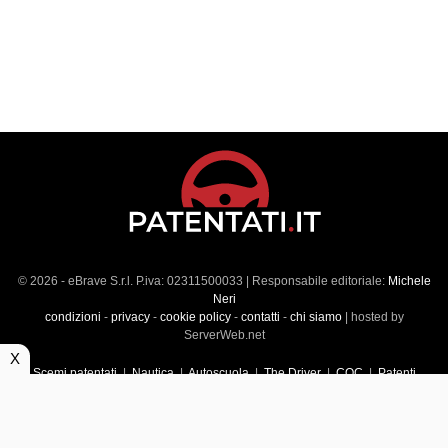
© 2026 - eBrave S.r.l. P.iva: 02311500033 | Responsabile editoriale:
Michele
Neri
condizioni
-
privacy
-
cookie policy
-
contatti
-
chi siamo
| hosted by
ServerWeb.net
X
Scemi patentati
|
Nautica
|
Autoscuola
|
The Driver
|
CQC
|
Patenti
Superiori
|
Market
|
Veicoli commerciali
|
Führerscheintest