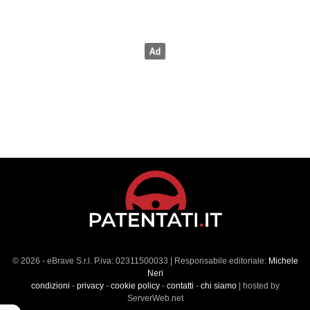
© 2026 - eBrave S.r.l. P.iva: 02311500033 | Responsabile editoriale:
Michele
Neri
condizioni
-
privacy
-
cookie policy
-
contatti
-
chi siamo
| hosted by
ServerWeb.net