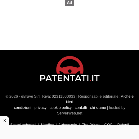
© 2026 - eBrave S.r.l. P.iva: 02311500033 | Responsabile editoriale:
Michele
Neri
condizioni
-
privacy
-
cookie policy
-
contatti
-
chi siamo
| hosted by
ServerWeb.net
X
Scemi patentati
|
Nautica
|
Autoscuola
|
The Driver
|
CQC
|
Patenti
Superiori
|
Market
|
Veicoli commerciali
|
Führerscheintest