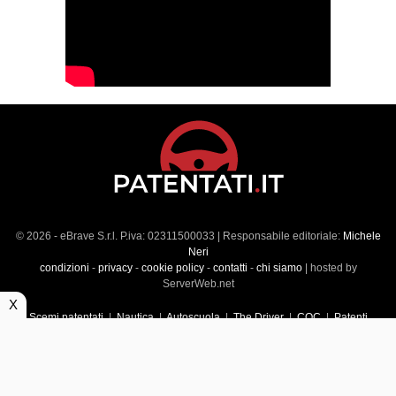
© 2026 - eBrave S.r.l. P.iva: 02311500033 | Responsabile editoriale:
Michele
Neri
condizioni
-
privacy
-
cookie policy
-
contatti
-
chi siamo
| hosted by
ServerWeb.net
X
Scemi patentati
|
Nautica
|
Autoscuola
|
The Driver
|
CQC
|
Patenti
Superiori
|
Market
|
Veicoli commerciali
|
Führerscheintest