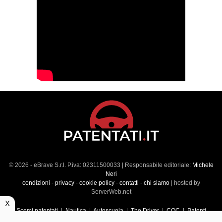
© 2026 - eBrave S.r.l. P.iva: 02311500033 | Responsabile editoriale:
Michele
Neri
condizioni
-
privacy
-
cookie policy
-
contatti
-
chi siamo
| hosted by
ServerWeb.net
X
Scemi patentati
|
Nautica
|
Autoscuola
|
The Driver
|
CQC
|
Patenti
Superiori
|
Market
|
Veicoli commerciali
|
Führerscheintest