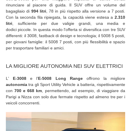
rinunciare al piacere di guida. Il SUV offre un volume del
bagagliaio di
994 litri
, 78 in più rispetto alla versione a 7 posti.
Con la seconda fila ripiegata, la capacità viene estesa a
2.310
litri
, sufficiente per due valigie grandi, una media e
dodici piccole. In questa modo l'offerta si diversifica con tre SUV
differenti: il 3008, fastback di design e tecnologia; il 5008 5 posti,
per giovani famiglie: il 5008 7 posti, con più flessibilità e spazio
per trasportare familiari e amici.
LA MIGLIORE AUTONOMIA NEI SUV ELETTRICI
L'
E-3008
e l'
E-5008 Long Range
offrono la migliore
autonomia
tra gli Sport Utility Vehicle a batteria, rispettivamente
con
700 e 668 km
, permettendo, ad esempio, di viaggiare da
Parigi a Nizza con solo due fermate rispetto ad almeno tre per i
veicoli concorrenti.