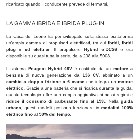
ricaricato quando il conducente prevede di fermarsi.
LA GAMMA IBRIDA E IBRIDA PLUG-IN
La Casa del Leone ha poi sviluppato sulla stessa piattaforma
un'ampia gamma di propulsori elettrificati, tra cui
ibridi, ibridi
plug-in ed elettrici
. Il propulsore
Hybrid e-DCS6
è ora
disponibile su quasi tutta la serie, dalla 208 alla 5008.
Il sistema
Peugeot Hybrid 48V
è costituito da un
motore a
benzina
di nuova generazione
da 136 CV
, abbinato a un
cambio a doppia frizione a 6 marce
che integra un
motore
elettrico
. Grazie a una batteria che si ricarica durante la guida,
questa tecnologia offre una coppia aggiuntiva ai bassi regimi e
riduce il consumo di carburante fino al 15%
. Nella
guida
urbana
, questi modelli possono funzionare in
modalità 100%
elettrica fino al 50%
del tempo.