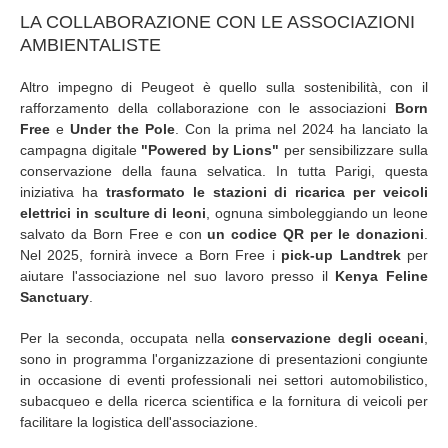
LA COLLABORAZIONE CON LE ASSOCIAZIONI
AMBIENTALISTE
Altro impegno di Peugeot è quello sulla sostenibilità, con il
rafforzamento della collaborazione con le associazioni
Born
Free
e
Under the Pole
. Con la prima nel 2024 ha lanciato la
campagna digitale
"Powered by Lions"
per sensibilizzare sulla
conservazione della fauna selvatica. In tutta Parigi, questa
iniziativa ha
trasformato le stazioni di ricarica per veicoli
elettrici in sculture di leoni
, ognuna simboleggiando un leone
salvato da Born Free e con
un codice QR per le donazioni
.
Nel 2025, fornirà invece a Born Free i
pick-up Landtrek
per
aiutare l'associazione nel suo lavoro presso il
Kenya Feline
Sanctuary
.
Per la seconda, occupata nella
conservazione degli oceani
,
sono in programma l'organizzazione di presentazioni congiunte
in occasione di eventi professionali nei settori automobilistico,
subacqueo e della ricerca scientifica e la fornitura di veicoli per
facilitare la logistica dell'associazione.