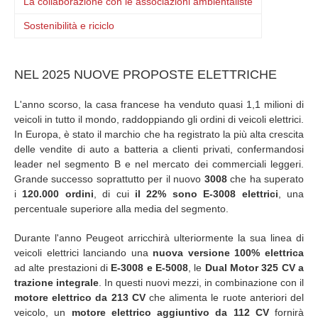
La collaborazione con le associazioni ambientaliste
Sostenibilità e riciclo
NEL 2025 NUOVE PROPOSTE ELETTRICHE
L'anno scorso, la casa francese ha venduto quasi 1,1 milioni di
veicoli in tutto il mondo, raddoppiando gli ordini di veicoli elettrici.
In Europa, è stato il marchio che ha registrato la più alta crescita
delle vendite di auto a batteria a clienti privati, confermandosi
leader nel segmento B e nel mercato dei commerciali leggeri.
Grande successo soprattutto per il nuovo
3008
che ha superato
i
120.000 ordini
, di cui
il 22% sono E-3008 elettrici
, una
percentuale superiore alla media del segmento.
Durante l'anno Peugeot arricchirà ulteriormente la sua linea di
veicoli elettrici lanciando una
nuova versione 100% elettrica
ad alte prestazioni di
E-3008 e E-5008
, le
Dual Motor 325 CV
a
trazione integrale
. In questi nuovi mezzi, in combinazione con il
motore elettrico da 213 CV
che alimenta le ruote anteriori del
veicolo, un
motore elettrico aggiuntivo da 112 CV
fornirà