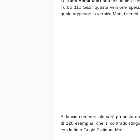
La
2008 Black Matt
sarà disponibile n
Turbo 110 S&S. questa versione special
quale aggiunge la vernice Matt, i cerchi i
Al lancio commerciale sarà proposta a
di 120 esemplari che si contraddistin
con la tinta Grigio Platinum Matt.