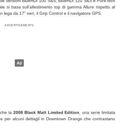
elle versioni BlueHDi 100 S&S, BlueHDi 120 S&S e PureTech
e si basa sull’allestimento top di gamma Allure rispetto al
n lega da 17” neri, il Grip Control e il navigatore GPS.
nche la
2008 Black Matt Limited Edition
, una serie limitata
gue per alcuni dettagli in Downtown Orange che contrastano