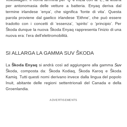
per antonomasia delle vetture a batteria. Enyaq deriva dal
termine irlandese ‘enya’, che significa ‘fonte di vita’. Questa
parola proviene dal gaelico irlandese ‘Eithne’, che può essere
tradotto con i concetti di ‘essenza’, ‘spirito’ o ‘principio’. Per
Škoda dunque la nuova Škoda Enyaq rappresenta l’inizio di una
nuova era: l’era dell’elettromobilità.
SI ALLARGA LA GAMMA SUV ŠKODA
La
Škoda Enyaq
si andrà così ad aggiungere alla gamma
Suv
Škoda, composta da: Škoda Kodiaq, Škoda Karoq e Škoda
Kamiq. Tutti questi nomi derivano invece dalla lingua del popolo
Inuit, abitante delle regioni settentrionali del Canada e della
Groenlandia.