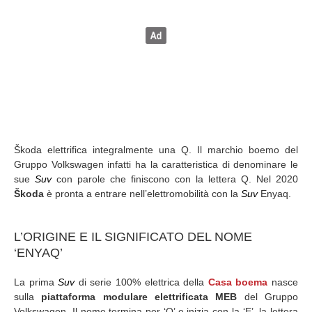
Škoda elettrifica integralmente una Q. Il marchio boemo del
Gruppo Volkswagen infatti ha la caratteristica di denominare le
sue
Suv
con parole che finiscono con la lettera Q. Nel 2020
Škoda
è pronta a entrare nell’elettromobilità con la
Suv
Enyaq.
L’ORIGINE E IL SIGNIFICATO DEL NOME
‘ENYAQ’
La prima
Suv
di serie 100% elettrica della
Casa boema
nasce
sulla
piattaforma modulare elettrificata MEB
del Gruppo
Volkswagen. Il nome termina per ‘Q’ e inizia con la ‘E’, la lettera