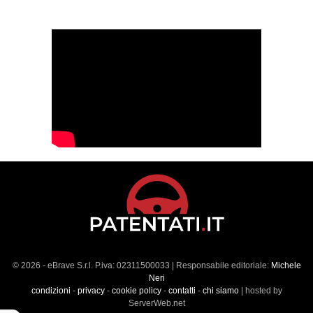
© 2026 - eBrave S.r.l. P.iva: 02311500033 | Responsabile editoriale:
Michele
Neri
condizioni
-
privacy
-
cookie policy
-
contatti
-
chi siamo
| hosted by
ServerWeb.net