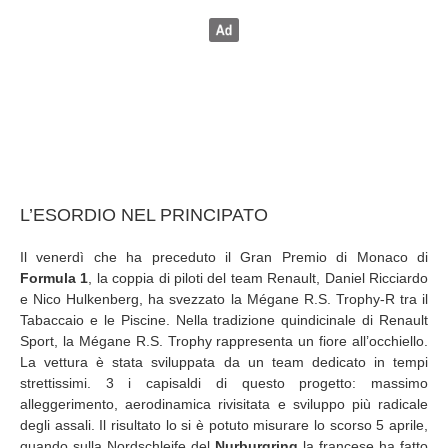
L’ESORDIO NEL PRINCIPATO
Il venerdì che ha preceduto il Gran Premio di Monaco di
Formula 1
, la coppia di piloti del team Renault, Daniel Ricciardo
e Nico Hulkenberg, ha svezzato la Mégane R.S. Trophy-R tra il
Tabaccaio e le Piscine. Nella tradizione quindicinale di Renault
Sport, la Mégane R.S. Trophy rappresenta un fiore all’occhiello.
La vettura è stata sviluppata da un team dedicato in tempi
strettissimi. 3 i capisaldi di questo progetto: massimo
alleggerimento, aerodinamica rivisitata e sviluppo più radicale
degli assali. Il risultato lo si è potuto misurare lo scorso 5 aprile,
quando sulla Nordschleife del
Nurburgring
la francese ha fatto