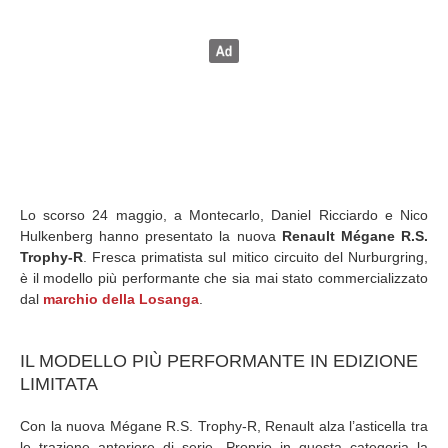
Lo scorso 24 maggio, a Montecarlo, Daniel Ricciardo e Nico
Hulkenberg hanno presentato la nuova
Renault
Mégane R.S.
Trophy-R
. Fresca primatista sul mitico circuito del Nurburgring,
è il modello più performante che sia mai stato commercializzato
dal
marchio della Losanga
.
IL MODELLO PIÙ PERFORMANTE IN EDIZIONE
LIMITATA
Con la nuova Mégane R.S. Trophy-R, Renault alza l’asticella tra
le trazione anteriore di serie. Proprio in questa categoria la