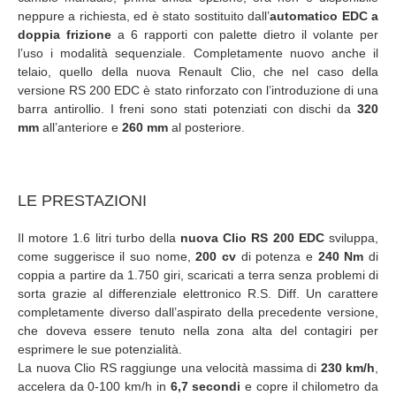
neppure a richiesta, ed è stato sostituito dall’
automatico EDC a
doppia frizione
a 6 rapporti con palette dietro il volante per
l’uso i modalità sequenziale. Completamente nuovo anche il
telaio, quello della nuova Renault Clio, che nel caso della
versione RS 200 EDC è stato rinforzato con l’introduzione di una
barra antirollio. I freni sono stati potenziati con dischi da
320
mm
all’anteriore e
260 mm
al posteriore.
LE PRESTAZIONI
Il motore 1.6 litri turbo della
nuova Clio RS 200 EDC
sviluppa,
come suggerisce il suo nome,
200 cv
di potenza e
240 Nm
di
coppia a partire da 1.750 giri, scaricati a terra senza problemi di
sorta grazie al differenziale elettronico R.S. Diff. Un carattere
completamente diverso dall’aspirato della precedente versione,
che doveva essere tenuto nella zona alta del contagiri per
esprimere le sue potenzialità.
La nuova Clio RS raggiunge una velocità massima di
230 km/h
,
accelera da 0-100 km/h in
6,7 secondi
e copre il chilometro da