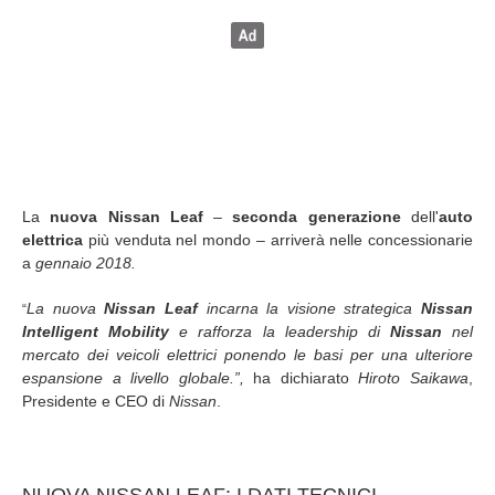
La
nuova Nissan Leaf
–
seconda generazione
dell'
auto
elettrica
più venduta nel mondo – arriverà nelle concessionarie
a
gennaio 2018.
La nuova
Nissan Leaf
incarna la visione strategica
Nissan
“
Intelligent Mobility
e rafforza la leadership di
Nissan
nel
mercato dei veicoli elettrici ponendo le basi per una ulteriore
espansione a livello globale.”,
ha dichiarato
Hiroto Saikawa
,
Presidente e CEO di
Nissan
.
NUOVA NISSAN LEAF: I DATI TECNICI