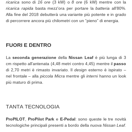
ricarica
sono di
16 ore
(3 kW) o
8 ore
(6 kW) mentre con la
ricarica rapida
basta mezz'ora per portare la
batteria
all'80%.
Alla fine del 2018 debutterà una variante più potente e in grado
di percorrere ancora più chilometri con un “pieno” di energia.
FUORI E DENTRO
La
seconda generazione
della
Nissan Leaf
è più lunga di 3
cm rispetto all'antenata (4,48 metri contro 4,45) mentre il
passo
di 2,70 metri è rimasto invariato. Il
design
esterno è ispirato –
nel frontale – alla
piccola Micra
mentre gli
interni
hanno un look
più maturo di prima.
TANTA TECNOLOGIA
ProPILOT
,
ProPilot Park
e
E-Pedal
: sono queste le tre novità
tecnologiche principali presenti a bordo della
nuova Nissan Leaf
.