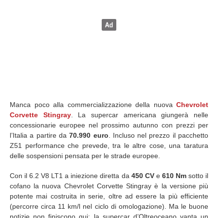
Manca poco alla commercializzazione della nuova
Chevrolet
Corvette Stingray
. La supercar americana giungerà nelle
concessionarie europee nel prossimo autunno con prezzi per
l’Italia a partire da
70.990 euro
. Incluso nel prezzo il pacchetto
Z51 performance che prevede, tra le altre cose, una taratura
delle sospensioni pensata per le strade europee.
Con il 6.2 V8 LT1 a iniezione diretta da
450 CV
e
610 Nm
sotto il
cofano la nuova Chevrolet Corvette Stingray è la versione più
potente mai costruita in serie, oltre ad essere la più efficiente
(percorre circa 11 km/l nel ciclo di omologazione). Ma le buone
notizie non finiscono qui: la supercar d’Oltreoceano vanta un