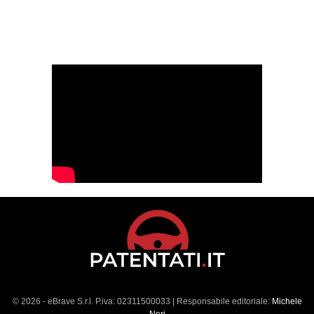
© 2026 - eBrave S.r.l. P.iva: 02311500033 | Responsabile editoriale:
Michele
Neri