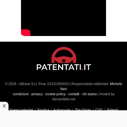
© 2026 - eBrave S.r.l. P.iva: 02311500033 | Responsabile editoriale:
Michele
Neri
condizioni
-
privacy
-
cookie policy
-
contatti
-
chi siamo
| hosted by
ServerWeb.net
X
Scemi patentati
|
Nautica
|
Autoscuola
|
The Driver
|
CQC
|
Patenti
Superiori
|
Market
|
Veicoli commerciali
|
Führerscheintest