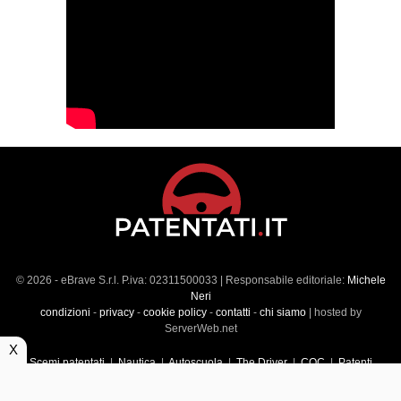
© 2026 - eBrave S.r.l. P.iva: 02311500033 | Responsabile editoriale:
Michele
Neri
condizioni
-
privacy
-
cookie policy
-
contatti
-
chi siamo
| hosted by
ServerWeb.net
X
Scemi patentati
|
Nautica
|
Autoscuola
|
The Driver
|
CQC
|
Patenti
Superiori
|
Market
|
Veicoli commerciali
|
Führerscheintest