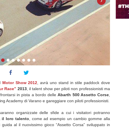
›
el
Motor Show 2012
, avrà uno stand in stile paddock dove
ur Race”
2013
, il talent show per piloti non professionisti ma
onfrontarsi in pista a bordo delle
Abarth 500 Assetto Corse
,
ving Academy di Varano e gareggiare con piloti professionisti.
aranno organizzate delle sfide a cui i visitatori potranno
 il loro talento
, come ad esempio un cambio gomme alla
 guida al il nuovissimo gioco “Assetto Corsa” sviluppato in