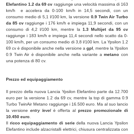
Elefantino 1.2 da 69 cv
raggiunge una velocità massima di 163
km/h e accelera da 0-100 km/h in 14,5 secondi, con un
consumo medio di 5,1 l/100 km, la versione
0.9 Twin Air Turbo
da 85 cv
raggiunge i 176 km/h e impiega 11,9 secondi, con un
consumo di 4,2 l/100 km, mentre la
1.3 Multijet da 95 cv
raggiunge i 183 km/h e impiega 11,4 secondi nello scatto da 0-
100 km/h, per un consumo medio di 3,8 l/100 km. La Ypsilon 1.2
69 cv è disponibile anche nella versione a
gpl
, mentre la Ypsilon
0.9 Twin Air è disponibile anche nella variante a
metano
con
una potenza di 80 cv.
Prezzo ed equipaggiamento
Il prezzo della nuova Lancia Ypsilon Elefantino parte da 12.700
euro per la versione 1.2 da 69 cv, mentre la top di gamma 0.9
Turbo TwinAir Metano raggiunge i 16.500 euro. Ma al suo lancio
la versione
entry level
è offerta al
prezzo promozionale di
10.450 euro
.
Il
ricco equipaggiamento di serie
della nuova Lancia Ypsilon
Elefantino include alzacristalli elettrici, chiusura centralizzata con