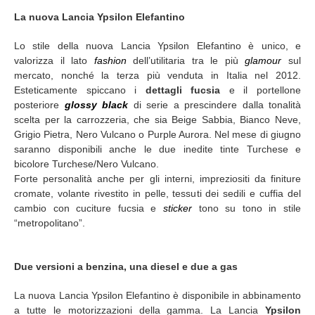
La nuova Lancia Ypsilon Elefantino
Lo stile della nuova Lancia Ypsilon Elefantino è unico, e
valorizza il lato
fashion
dell’utilitaria tra le più
glamour
sul
mercato, nonché la terza più venduta in Italia nel 2012.
Esteticamente spiccano i
dettagli fucsia
e il portellone
posteriore
glossy black
di serie a prescindere dalla tonalità
scelta per la carrozzeria, che sia Beige Sabbia, Bianco Neve,
Grigio Pietra, Nero Vulcano o Purple Aurora. Nel mese di giugno
saranno disponibili anche le due inedite tinte Turchese e
bicolore Turchese/Nero Vulcano.
Forte personalità anche per gli interni, impreziositi da finiture
cromate, volante rivestito in pelle, tessuti dei sedili e cuffia del
cambio con cuciture fucsia e
sticker
tono su tono in stile
“metropolitano”.
Due versioni a benzina, una diesel e due a gas
La nuova Lancia Ypsilon Elefantino è disponibile in abbinamento
a tutte le motorizzazioni della gamma. La Lancia
Ypsilon