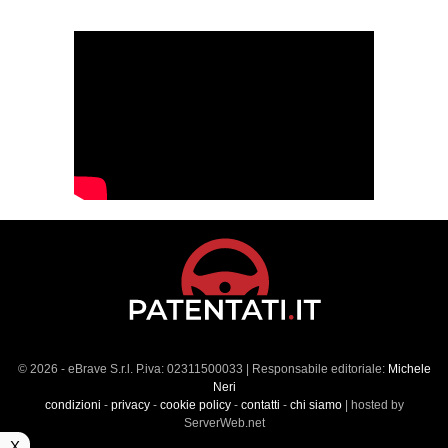
© 2026 - eBrave S.r.l. P.iva: 02311500033 | Responsabile editoriale:
Michele
Neri
condizioni
-
privacy
-
cookie policy
-
contatti
-
chi siamo
| hosted by
ServerWeb.net
X