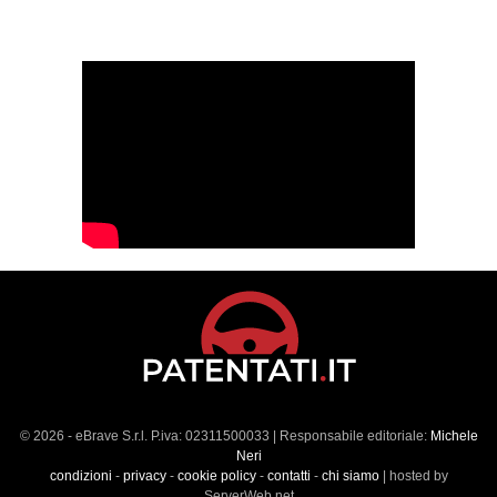
© 2026 - eBrave S.r.l. P.iva: 02311500033 | Responsabile editoriale:
Michele
Neri
condizioni
-
privacy
-
cookie policy
-
contatti
-
chi siamo
| hosted by
ServerWeb.net