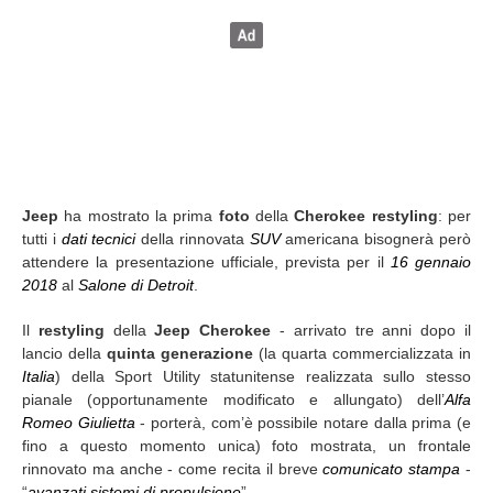
Jeep
ha mostrato la prima
foto
della
Cherokee restyling
: per
tutti i
dati tecnici
della rinnovata
SUV
americana bisognerà però
attendere la presentazione ufficiale, prevista per il
16 gennaio
2018
al
Salone di Detroit
.
Il
restyling
della
Jeep Cherokee
- arrivato tre anni dopo il
lancio della
quinta generazione
(la quarta commercializzata in
Italia
) della Sport Utility statunitense realizzata sullo stesso
pianale (opportunamente modificato e allungato) dell’
Alfa
Romeo Giulietta
- porterà, com’è possibile notare dalla prima (e
fino a questo momento unica) foto mostrata, un frontale
rinnovato ma anche - come recita il breve
comunicato stampa
-
“
avanzati sistemi di propulsione
”.