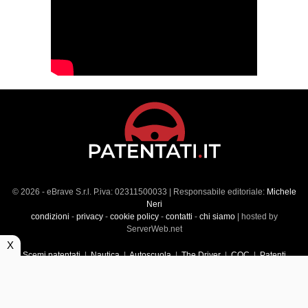
© 2026 - eBrave S.r.l. P.iva: 02311500033 | Responsabile editoriale:
Michele
Neri
condizioni
-
privacy
-
cookie policy
-
contatti
-
chi siamo
| hosted by
ServerWeb.net
X
Scemi patentati
|
Nautica
|
Autoscuola
|
The Driver
|
CQC
|
Patenti
Superiori
|
Market
|
Veicoli commerciali
|
Führerscheintest