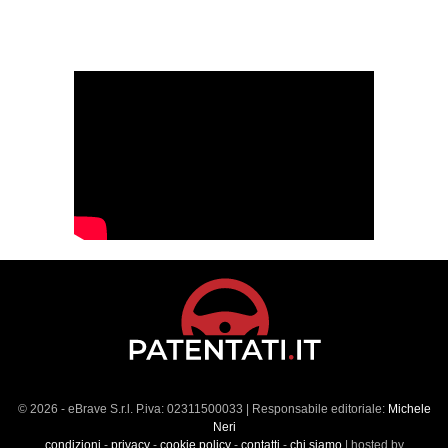
© 2026 - eBrave S.r.l. P.iva: 02311500033 | Responsabile editoriale:
Michele
Neri
condizioni
-
privacy
-
cookie policy
-
contatti
-
chi siamo
| hosted by