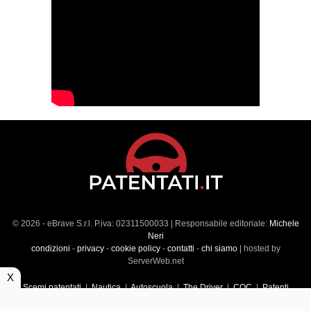
© 2026 - eBrave S.r.l. P.iva: 02311500033 | Responsabile editoriale:
Michele
Neri
condizioni
-
privacy
-
cookie policy
-
contatti
-
chi siamo
| hosted by
ServerWeb.net
X
Scemi patentati
|
Nautica
|
Autoscuola
|
The Driver
|
CQC
|
Patenti
Superiori
|
Market
|
Veicoli commerciali
|
Führerscheintest