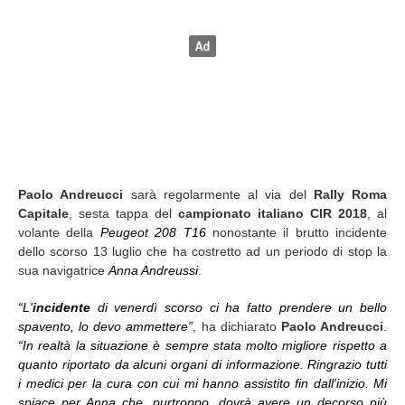
Paolo Andreucci
sarà regolarmente al via del
Rally Roma
Capitale
, sesta tappa del
campionato italiano CIR 2018
, al
volante della
Peugeot 208 T16
nonostante il brutto incidente
dello scorso 13 luglio che ha costretto ad un periodo di stop la
sua navigatrice
Anna Andreussi
.
“L'
incidente
di venerdì scorso ci ha fatto prendere un bello
spavento, lo devo ammettere”
, ha dichiarato
Paolo Andreucci
.
“In realtà la situazione è sempre stata molto migliore rispetto a
quanto riportato da alcuni organi di informazione. Ringrazio tutti
i medici per la cura con cui mi hanno assistito fin dall'inizio. Mi
spiace per Anna che, purtroppo, dovrà avere un decorso più