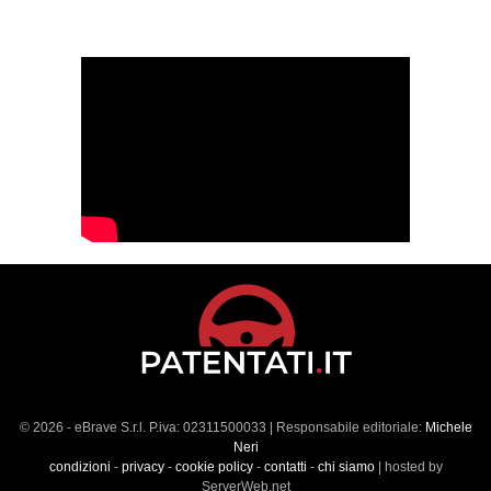
© 2026 - eBrave S.r.l. P.iva: 02311500033 | Responsabile editoriale:
Michele
Neri
condizioni
-
privacy
-
cookie policy
-
contatti
-
chi siamo
| hosted by
ServerWeb.net