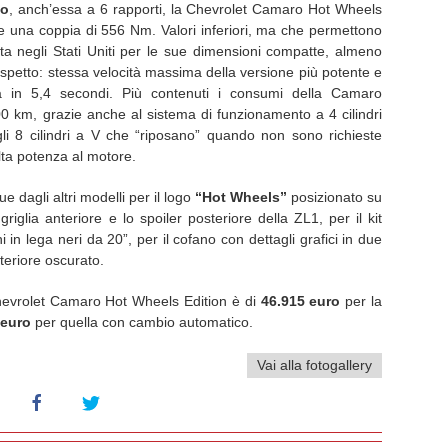
co
, anch’essa a 6 rapporti, la Chevrolet Camaro Hot Wheels
e una coppia di 556 Nm. Valori inferiori, ma che permettono
ta negli Stati Uniti per le sue dimensioni compatte, almeno
 rispetto: stessa velocità massima della versione più potente e
 in 5,4 secondi. Più contenuti i consumi della Camaro
00 km, grazie anche al sistema di funzionamento a 4 cilindri
li 8 cilindri a V che “riposano” quando non sono richieste
lta potenza al motore.
 dagli altri modelli per il logo
“Hot Wheels”
posizionato su
griglia anteriore e lo spoiler posteriore della ZL1, per il kit
i in lega neri da 20”, per il cofano con dettagli grafici in due
steriore oscurato.
 Chevrolet Camaro Hot Wheels Edition è di
46.915 euro
per la
 euro
per quella con cambio automatico.
Vai alla fotogallery