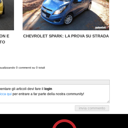
ON E
CHEVROLET SPARK: LA PROVA SU STRADA
ATO
isualizzando
0
commenti su
0
totali
tare gli articoli devi fare il
login
licca qui
per entrare a far parte della nostra community!