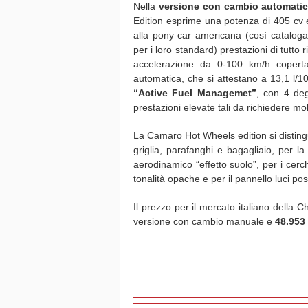
Nella
versione con cambio automati
Edition esprime una potenza di 405 cv 
alla pony car americana (così cataloga
per i loro standard) prestazioni di tutto
accelerazione da 0-100 km/h coperta
automatica, che si attestano a 13,1 l/1
“Active Fuel Managemet”
, con 4 deg
prestazioni elevate tali da richiedere mo
La Camaro Hot Wheels edition si distingue
griglia, parafanghi e bagagliaio, per la 
aerodinamico “effetto suolo”, per i cerch
tonalità opache e per il pannello luci po
Il prezzo per il mercato italiano della
versione con cambio manuale e
48.953