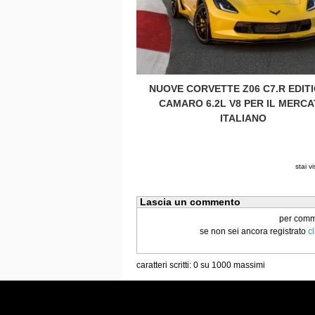
NUOVE CORVETTE Z06 C7.R EDITI
CAMARO 6.2L V8 PER IL MERC
ITALIANO
stai v
Lascia un commento
per commen
se non sei ancora registrato
c
caratteri scritti:
0
su 1000 massimi