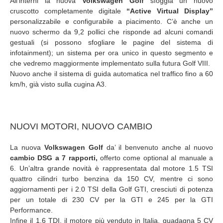
All’interni la nuova
Volkswagen Golf
sfoggia un nuovo
cruscotto completamente digitale
“Active Virtual Display”
personalizzabile e configurabile a piacimento. C’è anche un
nuovo schermo da 9,2 pollici che risponde ad alcuni comandi
gestuali (si possono sfogliare le pagine del sistema di
infotainment); un sistema per ora unico in questo segmento e
che vedremo maggiormente implementato sulla futura Golf VIII.
Nuovo anche il sistema di guida automatica nel traffico fino a 60
km/h, già visto sulla cugina A3.
NUOVI MOTORI, NUOVO CAMBIO
La nuova
Volkswagen Golf
da’ il benvenuto anche al nuovo
cambio DSG a 7 rapporti,
offerto come optional al manuale a
6. Un’altra grande novità è rappresentata dal motore 1.5 TSI
quattro cilindri turbo benzina da 150 CV, mentre ci sono
aggiornamenti per i 2.0 TSI della Golf GTI, cresciuti di potenza
per un totale di 230 CV per la GTI e 245 per la GTI
Performance.
Infine il 1.6 TDI, il motore più venduto in Italia, guadagna 5 CV