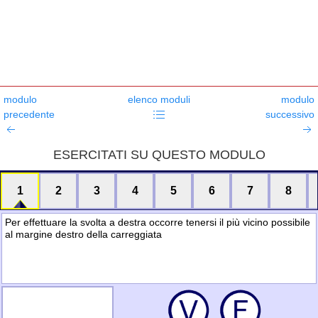
modulo
elenco moduli
modulo
precedente
successivo
ESERCITATI SU QUESTO MODULO
1
2
3
4
5
6
7
8
Per effettuare la svolta a destra occorre tenersi il più vicino possibile
al margine destro della carreggiata