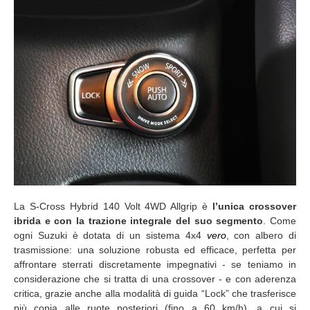
La S-Cross Hybrid 140 Volt 4WD Allgrip è
l’unica crossover
ibrida e con la trazione integrale del suo segmento
. Come
ogni Suzuki è dotata di un sistema 4x4
vero
, con albero di
trasmissione: una soluzione robusta ed efficace, perfetta per
affrontare sterrati discretamente impegnativi - se teniamo in
considerazione che si tratta di una crossover - e con aderenza
critica, grazie anche alla modalità di guida “Lock” che trasferisce
più copia alle ruote posteriori (fino a 60 km/h), a cui si