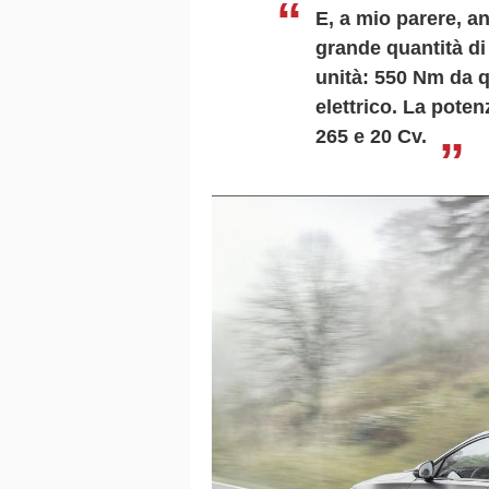
E, a mio parere, an
grande quantità di
unità: 550 Nm da q
elettrico. La poten
265 e 20 Cv.