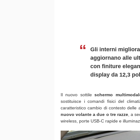
Gli interni miglior
aggiornano alle ul
con finiture elega
display da 12,3 poll
Il nuovo sottile
schermo multimodal
sostituisce i comandi fisici del clima
caratteristico cambio di contesto delle 
nuovo volante a due o tre razze
, a se
wireless, porte USB-C rapide e illumina