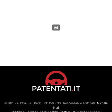
© 2026 - eBrave S.r.l. P.iva: 02311500033 | Responsabile editoriale:
Michele
Neri