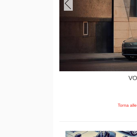
VO
Torna all