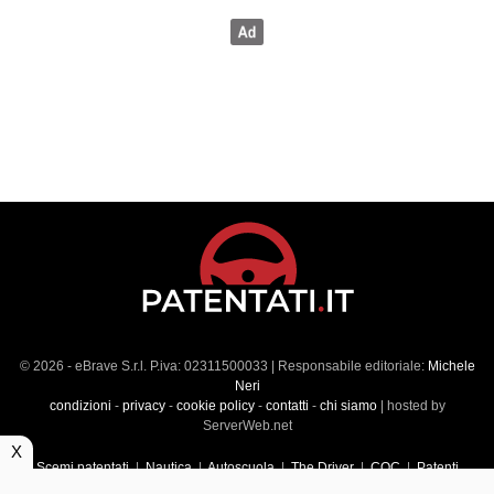
© 2026 - eBrave S.r.l. P.iva: 02311500033 | Responsabile editoriale:
Michele
Neri
condizioni
-
privacy
-
cookie policy
-
contatti
-
chi siamo
| hosted by
ServerWeb.net
X
Scemi patentati
|
Nautica
|
Autoscuola
|
The Driver
|
CQC
|
Patenti
Superiori
|
Market
|
Veicoli commerciali
|
Führerscheintest