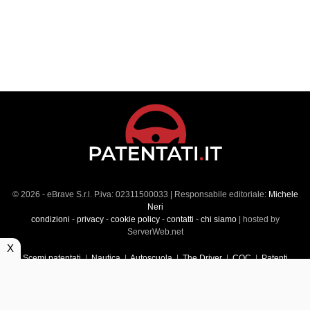
© 2026 - eBrave S.r.l. P.iva: 02311500033 | Responsabile editoriale:
Michele
Neri
condizioni
-
privacy
-
cookie policy
-
contatti
-
chi siamo
| hosted by
ServerWeb.net
X
Scemi patentati
|
Nautica
|
Autoscuola
|
The Driver
|
CQC
|
Patenti
Superiori
|
Market
|
Veicoli commerciali
|
Führerscheintest