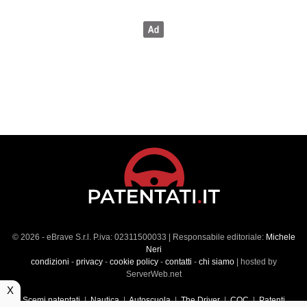
© 2026 - eBrave S.r.l. P.iva: 02311500033 | Responsabile editoriale:
Michele
Neri
condizioni
-
privacy
-
cookie policy
-
contatti
-
chi siamo
| hosted by
ServerWeb.net
X
Scemi patentati
|
Nautica
|
Autoscuola
|
The Driver
|
CQC
|
Patenti