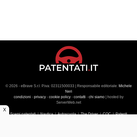
© 2026 - eBrave S.r.l. P.iva: 02311500033 | Responsabile editoriale:
Michele
Neri
condizioni
-
privacy
-
cookie policy
-
contatti
-
chi siamo
| hosted by
ServerWeb.net
X
Scemi patentati
|
Nautica
|
Autoscuola
|
The Driver
|
CQC
|
Patenti
Superiori
|
Market
|
Veicoli commerciali
|
Führerscheintest