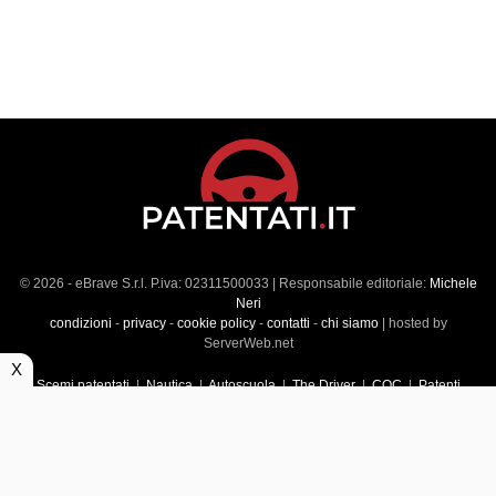
© 2026 - eBrave S.r.l. P.iva: 02311500033 | Responsabile editoriale:
Michele
Neri
condizioni
-
privacy
-
cookie policy
-
contatti
-
chi siamo
| hosted by
ServerWeb.net
X
Scemi patentati
|
Nautica
|
Autoscuola
|
The Driver
|
CQC
|
Patenti
Superiori
|
Market
|
Veicoli commerciali
|
Führerscheintest